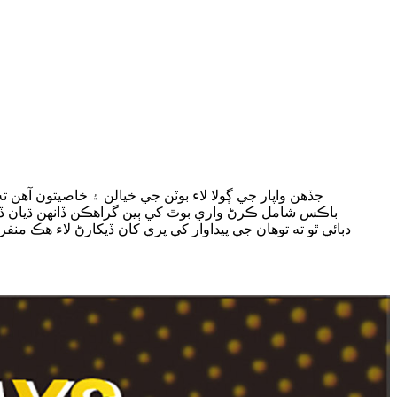
جڏهن واپار جي ڳولا لاء بوٽن جي خيالن ۽ خاصيتون آهن 
باڪس شامل ڪرڻ واري بوٿ کي ٻين گراهڪن ڏانهن ڌيان ڏي
دٻائي ٿو ته توهان جي پيداوار کي پري کان ڏيکارڻ لاء هڪ من