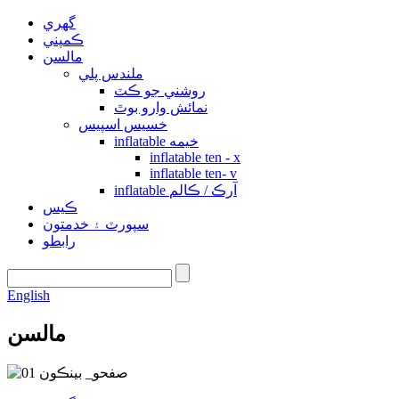
گهري
ڪمپني
مالسن
ملندس پلي
روشني جو ڪٽ
نمائش وارو بوٿ
خسيس اسپيس
inflatable خيمه
inflatable ten - x
inflatable ten- v
inflatable آرڪ / ڪالم
ڪيس
سپورٽ ۽ خدمتون
رابطو
English
مالسن