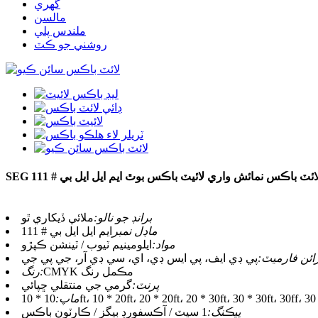
گهري
مالسن
ملندس پلي
روشني جو ڪٽ
SE لائٽ باڪس نمائش واري لائيٽ باڪس بوٿ ايم ايل ايل بي # 111
برانڊ جو نالو:
ملائي ڏيکاري ٿو
ماڊل نمبر
ايم ايل ايل بي # 111
مواد:
ايلومينيم ٽيوب / ٽينشن ڪپڙو
ائن فارميٽ:
پي ڊي ايف، پي ايس ڊي، اي، سي ڊي آر، جي پي جي
CMYK مڪمل رنگ
رنگ:
پرنٽ:
گرمي جي منتقلي ڇپائي
ماپ:
پيڪنگ:
1 سيٽ / آڪسفورڊ بيگز / ڪارٽون باڪس