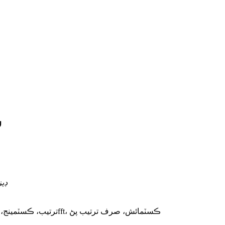
G
ڊيز
10 * 10ft، 10 * 20ft، 20 * 20ft، 20 * 30ft، 30 * 30ft، 30ff، ترتيب، ڪسٽمينج، 30fft، ڪسٽمائش، صرف ترتيب پڻ