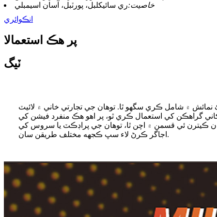
خاصيت:
ري سائیکلبل، پورٽبل، آسان اسيمبلي
انڪوائري
پر هڪ استعمالا
ٽيگ
ڪ نمائش ۾ شامل ڪري سگهو ٿا. توهان جي تجارتي خاني ۾ لائيٽ
اني گراهڪن کي استعمال ڪري ٿو، پر اهو هڪ منفرد فيشن کي
نز مان ڪيترن ئي قسمن ۾ اچن ٿا، توهان جي پراڊڪٽ يا سروس کي
اجاگر ڪرڻ لاء سڀ ڪجهه مختلف طريقن سان.