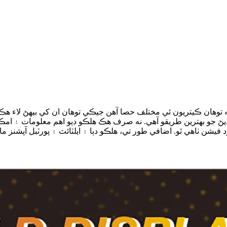
ته توهان ڪيتريون ئي مختلف حصا آهن جيڪي توهان ان کي بيهڻ لاء ه
ڻ جو بهترين طريقو آهي. نه صرف هڪ هلڪو دٻو اهم معلومات ۽ امڪ
فرد فيشن ٺاهي ٿو. اضافي طور تي، هلڪو دٻا ۽ ايلٽائٽ ۽ پورٽبل آپش