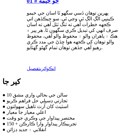
جو خيمه # 01
پهرين توهان ڏسي سگهو ٿا اسان جي خيمو
ڪينپي الڳ الڳ ٿي وڃي ٿي. سو جيڪڏهن اتي
ڪجهه خطرات آهي ته ٽنگ ٽٽل آهي ته اسان
صرف انهي کي تبديل ڪري سگهون ٿا. هر پير ۾
هڪ ۽ ٻاهران والو ۽ محفوظ والو آهي، محفوظ
والو توهان کي ڪجهه هوا ڇڏڻ جي مدد ڪري
رهيو آهي جڏهن توهان تمام گهڻو گهٽايو.
انڪوائري
تفصيل
کير جا
● 10 سالن جي بحالي واري مشق
● تجارتي ڊسپلي حل فراهم ڪريو
● اسٽيٽ کان آرٽ ٺاهيل سهولتون
● اعلي معيار جا معيار
● مختصر پيداوار جي وڪري جو وقت
● 150 + تجربيڪار پيداوار وارا ڪارڪن
● انقلابي ۽ جديد ڊزائن