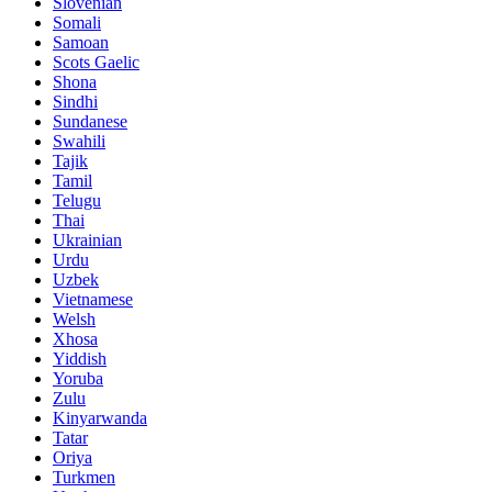
Slovenian
Somali
Samoan
Scots Gaelic
Shona
Sindhi
Sundanese
Swahili
Tajik
Tamil
Telugu
Thai
Ukrainian
Urdu
Uzbek
Vietnamese
Welsh
Xhosa
Yiddish
Yoruba
Zulu
Kinyarwanda
Tatar
Oriya
Turkmen