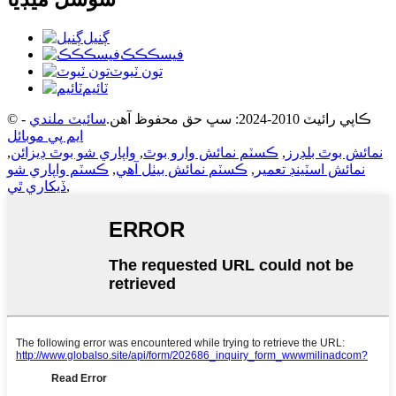
ڳنيل
فيسڪڪڪ
تون ٽيوٽ
ٽائيم
© ڪاپي رائيٽ 2010-2024: سڀ حق محفوظ آهن.
سائيٽ ملندي
-
ايم پي موبائل
نمائش بوٿ بلڊرز
,
ڪسٽم نمائش وارو بوٿ
,
واپاري شو بوٿ ڊيزائن
,
نمائش اسٽينڊ تعمير
,
ڪسٽم نمائش بيٺل آهي
,
ڪسٽم واپاري شو
,
ڏيکاري ٿي