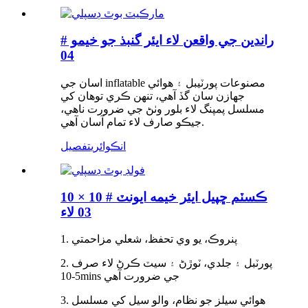
راندين جي واقعن لاء ايئر گنبذ جو خيمو #
04
اسان جي inflatable مصنوعات پورٽيبل ۽ هوائي
جهازن سان گڏ آهي، تنهن ڪري توهان کي
مسلسل پمپنگ لاء بلور وٺڻ جي ضرورت ناهي،
جيڪو صارف لاء تمام آسان آهي.
انڪوائري
تفصيل
10 × 10 ڪسٽم ڇپيل ايئر خيمه ايونٽ #
03 لاء
1. پنروڪ، يو وي تحفظ، شعلي مزاحمتي
2. پورٽبل ۽ جلدي، ٽوڙڻ ۽ سيٽ ڪرڻ لاء صرف
5-10mins جي ضرورت آهي
3. هوائي سيلز جو نظام، والو سيل کي مسلسل