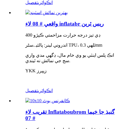
انڪوائري
تفصيل
واقعي # 08 لاء inflatabr ريس ٽرين
400 ڊي تيز درجه حرارت مزاحمتي ڪپڙو
اندروني لينر: پالئیےسٹر TPU، ٿلهي 0.3mm
انڪ پلس اينٽي يو وي خام مال، ڊگهي مدي واري
سج جي نمائش نه ٿيندي.
YKK زپپرز
انڪوائري
تفصيل
تقريب لاء Inflataboubrom گنبذ جا خيما
# 07