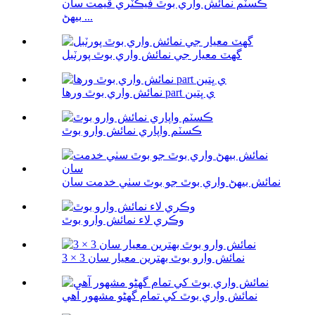
ڪسٽم نمائش واري بوٿ فيڪٽري قيمت سان
بيهڻ ...
گهٽ معيار جي نمائش واري بوٿ پورٽبل
نمائش واري بوٿ ورها part ي ڀتين
ڪسٽم واپاري نمائش وارو بوٿ
نمائش بيهڻ واري بوٿ جو بوٿ سٺي خدمت سان
وڪري لاء نمائش وارو بوٿ
3 × 3 نمائش وارو بوٿ بهترين معيار سان
نمائش واري بوٿ کي تمام گهڻو مشهور آهي