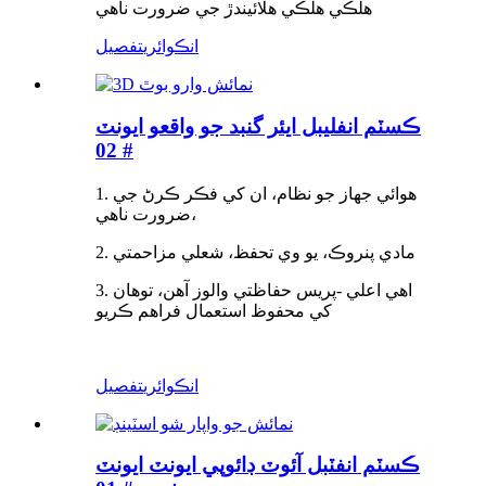
هلڪي هلڪي هلائيندڙ جي ضرورت ناهي
انڪوائري
تفصيل
ڪسٽم انفليبل ايئر گنبد جو واقعو ايونٽ
# 02
1. هوائي جهاز جو نظام، ان کي فڪر ڪرڻ جي
ضرورت ناهي،
2. مادي پنروڪ، يو وي تحفظ، شعلي مزاحمتي
3. اهي اعلي -پريس حفاظتي والوز آهن، توهان
کي محفوظ استعمال فراهم ڪريو
انڪوائري
تفصيل
ڪسٽم انفٽبل آئوٽ ڊائوپي ايونٽ ايونٽ