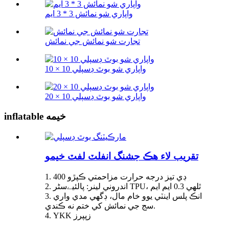
واپاري شو نمائش 3 * 3 ايم
تجارت شو نمائش جي نمائش
واپاري شو بوٿ ڊسپلي 10 × 10
واپاري شو بوٿ ڊسپلي 10 × 20
inflatable خيمه
تقريب لاء هڪ جشنگ انفلٽ لفٽ خيمو
1. 400 ڊي تيز درجه حرارت مزاحمتي ڪپڙو
2. اندروني لينر: پالئیےسٹر TPU، ٿلهي 0.3 ايم ايم
3. انڪ پلس اينٽي يوو خام مال، ڊگھي مدي واري
سج جي نمائش کي ختم نه ڪندي.
4. YKK زپپرز