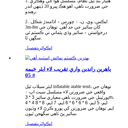
1. هٿيار بند ٿيل نظام، مسلسل هوا جي وهڪري
جي ضرورت ناهي، اهو هڪ ڀيرو 20 ڏينهن اندر
رهندو.
2. ايڪس، وي، ن، ۽ چورس ۾ اڏامندڙ شڪل.
3m-8m کان سائيز جي حد آهي. توهان جي
درخواستن ۾ سائيز وڏي پئماني تي ڪسٽم ٿي
سگهن ٿا.
انڪوائري
تفصيل
ٻاهرين راندين واري تقريب لاء ايئر خيمه
# 05
ايئر سيلاب ٿيل inflatable atable tend، توهان جي
واقعي جي ضرورتن لاء مسلسل سيٽ اپ ۽
پورٽيبل جي ضرورت ناهي.
معياري سائيز 3 * 3m،
4 * 4 ايم، 5 ايم، 6 * 6 * 6 * 6 ايم، 7 ايم، 8 * 8
ايم. توهان جي ضرورتن کي پورو ڪرڻ لاء وڏيون
سائيز پڻ ٺاهي سگهجن ٿيون.
انڪوائري
تفصيل