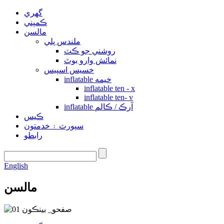
گهري
ڪمپني
مالسن
ملندس پلي
روشني جو ڪٽ
نمائش وارو بوٿ
خسيس اسپيس
inflatable خيمه
inflatable ten - x
inflatable ten- v
inflatable آرڪ / ڪالم
ڪيس
سپورٽ ۽ خدمتون
رابطو
English
مالسن