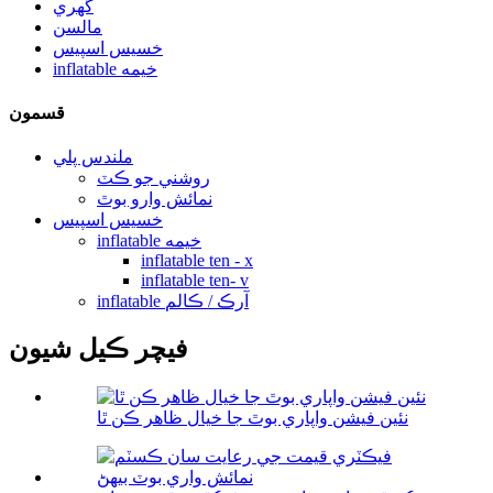
گهري
مالسن
خسيس اسپيس
inflatable خيمه
قسمون
ملندس پلي
روشني جو ڪٽ
نمائش وارو بوٿ
خسيس اسپيس
inflatable خيمه
inflatable ten - x
inflatable ten- v
inflatable آرڪ / ڪالم
فيچر ڪيل شيون
نئين فيشن واپاري بوٿ جا خيال ظاهر ڪن ٿا