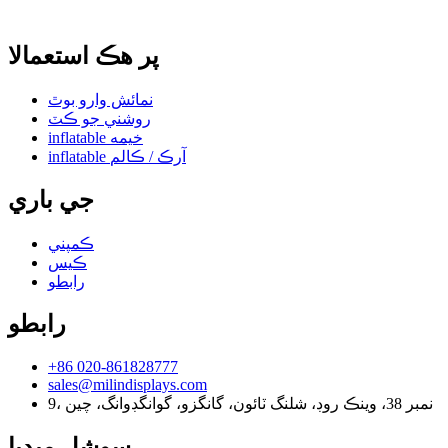
پر هڪ استعمالا
نمائش وارو بوٿ
روشني جو ڪٽ
inflatable خيمه
inflatable آرڪ / ڪالم
جي باري
ڪمپني
ڪيس
رابطو
رابطو
+86 020-861828777
sales@milindisplays.com
9، نمبر 38، وينڪ روڊ، شلنگ ٽائون، گانگزو، گوانگڊوانگ، چين
سوشل ميڊيا