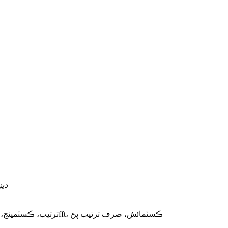
ڊيز
10 * 10ft، 10 * 20ft، 20 * 20ft، 20 * 30ft، 30 * 30ft، 30ff، ترتيب، ڪسٽمينج، 30fft، ڪسٽمائش، صرف ترتيب پڻ