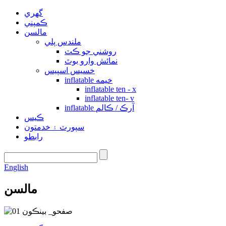
گهري
ڪمپني
مالسن
ملندس پلي
روشني جو ڪٽ
نمائش وارو بوٿ
خسيس اسپيس
inflatable خيمه
inflatable ten - x
inflatable ten- v
inflatable آرڪ / ڪالم
ڪيس
سپورٽ ۽ خدمتون
رابطو
English
مالسن