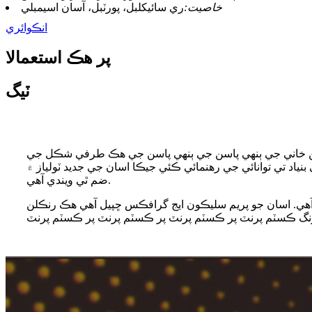
خاصيت:
ري سائیکلبل، پورٽبل، آسان اسيمبلي
انڪوائري
پر هڪ استعمالا
ٽيگ
روشن خاني جي ٻنهي پاسن جي ٻنهي پاسن جي هڪ طرفي شڪل جي
ياد تي توانائي جي رهنمائي ڪئي جيڪا اسان جي جديد ٽولياز ۾
ضم ٿي ويندي آهي.
ار آهي. اسان جو پريم سليڪون ايج گرافڪس ڇپيل آهي هڪ رنڪلن