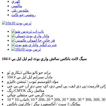
گهري
مالسن
ملندس پلي
روشني جو ڪٽ
سيگ لائٽ باڪس نمائش واري بوٿ ايم ايل ايل بي # 104
برانڊ جو نالو:
ملائي ڏيکاري ٿو
ماڊل نمبر
ايم ايل ايل بي # 104
مواد:
ايلومينيم ٽيوب / ٽينشن ڪپڙو
ائن فارميٽ:
پي ڊي ايف، پي ايس ڊي، اي، سي ڊي آر، جي پي جي
CMYK مڪمل رنگ
رنگ:
پرنٽ:
گرمي جي منتقلي ڇپائي
ماپ:
پيڪنگ:
1 سيٽ / آڪسفورڊ بيگز / ڪارٽون باڪس