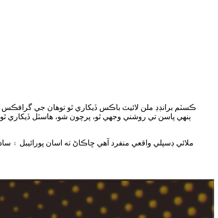
ڪسٽم برانڊڊ ملن لائيٽ باڪس ڏيکاري ٿو توهان جي گرافڪس 
ٻنهي پاسن تي روشني وجهي ٿو، پرچون شو، هاسٽل ڏيکاري ٿو 
ملائي ڊسپلي واقعي منفرد آهي ڇاڪاڻ ته اسان پورائيبل ۽ سا