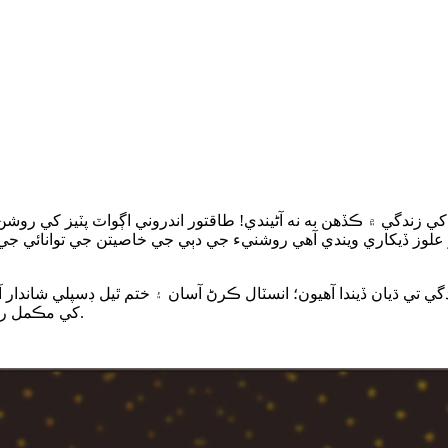
کي زندگي ۾ ڪڏهن به نه آڻيندي! طاقتور اندروني اڳواٽ پٽيز کي 
علوز ڏيکاري ويندي آهي روشنيء جي دٻي جي خاصيتن جي توانائي جي بن
دگي تي ڌيان ڏيندا آهيون؛ انسٽال ڪرڻ آسان ۽ ختم ٿيل ڊسپلي شاند
کي مڪمل رنگ ڪسٽم پرنٽ پر ڪسٽم پرنٽ پر ڪسٽم پرنٽ پر ڪسٽم پرنٽ.