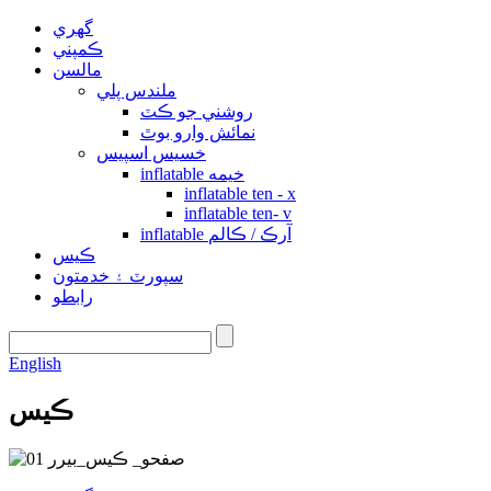
گهري
ڪمپني
مالسن
ملندس پلي
روشني جو ڪٽ
نمائش وارو بوٿ
خسيس اسپيس
inflatable خيمه
inflatable ten - x
inflatable ten- v
inflatable آرڪ / ڪالم
ڪيس
سپورٽ ۽ خدمتون
رابطو
English
ڪيس