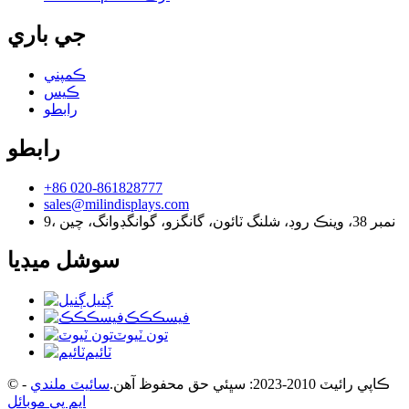
جي باري
ڪمپني
ڪيس
رابطو
رابطو
+86 020-861828777
sales@milindisplays.com
9، نمبر 38، وينڪ روڊ، شلنگ ٽائون، گانگزو، گوانگڊوانگ، چين
سوشل ميڊيا
ڳنيل
فيسڪڪڪ
تون ٽيوٽ
ٽائيم
© ڪاپي رائيٽ 2010-2023: سڀئي حق محفوظ آهن.
سائيٽ ملندي
-
ايم پي موبائل