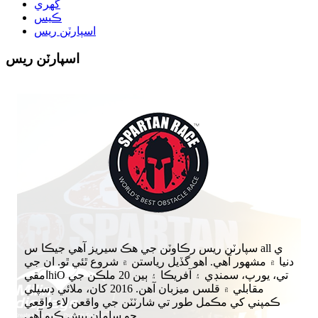
گهري
ڪيس
اسپارٽن ريس
اسپارٽن ريس
سپارٽن ريس رڪاوٽن جي هڪ سيريز آهي جيڪا س all ي
دنيا ۾ مشهور آهي. اهو گڏيل رياستن ۾ شروع ٿئي ٿو. ان جي
امقيhiO تي، يورپ، سمنڊي ۽ آفريڪا ۽ ٻين 20 ملڪن جي
مقابلي ۾ قلسں ميزبان آهن. 2016 کان، ملائي ڊسپلي
ڪمپني کي مڪمل طور تي شارٽٽن جي واقعن لاء واقعي
جو سامان پيش ڪيو آهي.