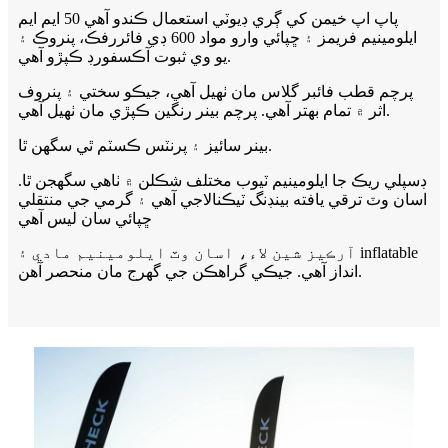
پاپ اپ خيمن کي ڳري ڊيوٽي استعمال ڪندو آهي 50 ايم ايم
ايلومينيم فريمز ۽ ڇپائي وارو مواد 600 ڊي فائررفڪ، پنروڪ ۽
يو وي ثبوت آڪسفورڊ ڪپڙو آهي.
پرچم قطب فائبر گلاس مان ٺهيل آهي، جيڪو سختي ۽ پنروف
اثر ۾ تمام بهتر آهي. پرچم بينر رنگين ڪپڙي مان ٺهيل آهي.
بينر سائيز ۽ پرنٽس ڪسٽم ٿي سگھن ٿا.
ڊسپلي ريڪ جا ايلومينيم ٽيوب مختلف شڪلن ۾ ٺاهي سگهجن ٿا.
اسان وٽ ترقي يافته بينڊنگ ٽيڪنالاجي آهي ۽ گرمي جي منتقلي
ڇپائي سان ليس آهي
آرڪيز شين لاء، اسان وٽ ايلومينيم مادي ۽ inflatable
انداز آهي. جيڪي گراهڪن جي گهرج مان منحصر آهن.