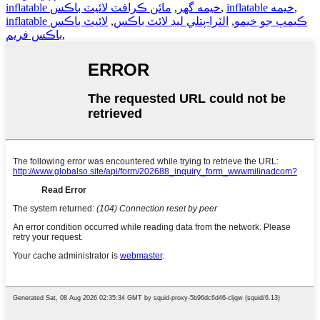
,
inflatable خيمه
,
inflatable خيمه گھر
,
مائن ڪرافٽ لائيٽ باڪس
inflatable ڪيمپ جو خيمو
,
الٽرا-پتلي ليڊ لائٽ باڪس
,
لائيٽ باڪس
,
باڪس فريم