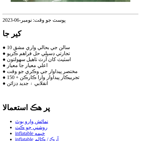
پوسٽ جو وقت: نومبر-06-2023
کير جا
● 10 سالن جي بحالي واري مشق
● تجارتي ڊسپلي حل فراهم ڪريو
● اسٽيٽ کان آرٽ ٺاهيل سهولتون
● اعلي معيار جا معيار
● مختصر پيداوار جي وڪري جو وقت
● 150 + تجربيڪار پيداوار وارا ڪارڪن
● انقلابي ۽ جديد ڊزائن
پر هڪ استعمالا
نمائش وارو بوٿ
روشني جو ڪٽ
inflatable خيمه
inflatable آرڪ / ڪالم