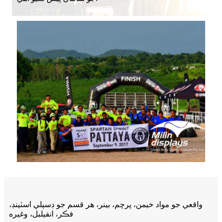
واقعي جو مواد خيمن، پرچم، بينر، هر قسم جو ڊسپلي اسٽينڊ،
فڪر، انفيلبل، وغيره