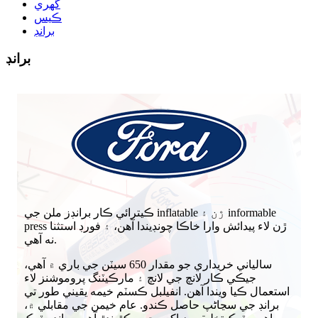
گهري
ڪيس
برانڊ
برانڊ
ڪيترائي ڪار برانڊز ملن جي inflatable ڙن ۽ informable
press ڙن لاء پيدائش وارا خاڪا چونڊيندا آهن، ۽ فورڊ استثنا
نه آهي.
سالياني خريداري جو مقدار 650 سيٽن جي باري ۾ آهي،
جيڪي ڪار لانچ جي لانچ ۽ مارڪيٽنگ پروموشنز لاء
استعمال ڪيا ويندا آهن. انفيلبل ڪسٽم خيمه يقيني طور تي
برانڊ جي سڃاڻپ حاصل ڪندو. عام خيمن جي مقابلي ۾،