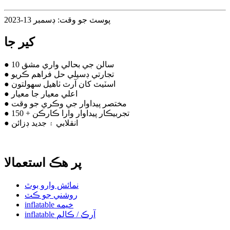
پوسٽ جو وقت: ڊسمبر 13-2023
کير جا
● 10 سالن جي بحالي واري مشق
● تجارتي ڊسپلي حل فراهم ڪريو
● اسٽيٽ کان آرٽ ٺاهيل سهولتون
● اعلي معيار جا معيار
● مختصر پيداوار جي وڪري جو وقت
● 150 + تجربيڪار پيداوار وارا ڪارڪن
● انقلابي ۽ جديد ڊزائن
پر هڪ استعمالا
نمائش وارو بوٿ
روشني جو ڪٽ
inflatable خيمه
inflatable آرڪ / ڪالم