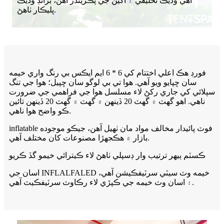
اهي وڌيڪ تخليقي ۽ اکين جي پڪڙيندڙ آهن، برانڊ وڌيڪ
ڀليڪار ٺاهڻ.
فورڊ هڪ اعلي اختتام کي 6 * 6 ايم ايڪس بي رنگ واري خيمه
سان ڇپايو ويو آهي. هوا تي بي لوگو سان ڇپيل؛ هوا جي تنگ
سپلائي کي جاري رکڻ لاء مسلسل هوا جي فراهمي جي ضرورت
ناهي. اهو گهٽ ۾ گهٽ 20 ڏينهن ۾ گهٽ ۾ گهٽ 20 ڏينهن تائين
ڪو واضح هوا ناهي.
inflatable فوٽ پائيدار مخالف مواد مان ٺهيل آهن، جيڪو موجوده
بازار ۾ هڪجهڙا مصنوعات کان مختلف آهي.
ڪسٽم ٻيهر ترتيب وار ڊسپلي ٺاهڻ لاء ڪيترائي خيمو گڏ ڪريو
اسان جي INFLALFALED خيمه وٽ سيٽي سرٽيفڪيشن آهي،
۽ اسان وٽ خيمه جي ڪپڙي لاء رڪاوٽ سرٽيفڪيٽ آهي.