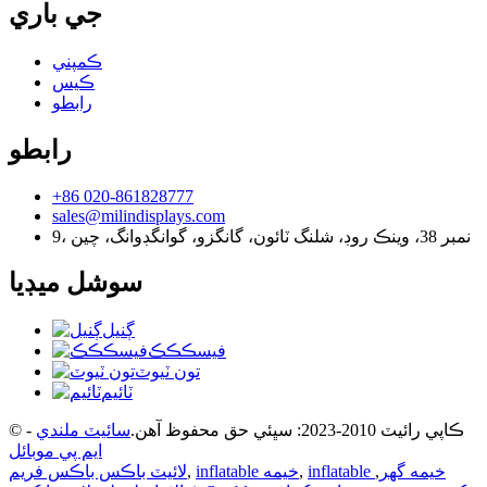
جي باري
ڪمپني
ڪيس
رابطو
رابطو
+86 020-861828777
sales@milindisplays.com
9، نمبر 38، وينڪ روڊ، شلنگ ٽائون، گانگزو، گوانگڊوانگ، چين
سوشل ميڊيا
ڳنيل
فيسڪڪڪ
تون ٽيوٽ
ٽائيم
© ڪاپي رائيٽ 2010-2023: سڀئي حق محفوظ آهن.
سائيٽ ملندي
-
ايم پي موبائل
inflatable خيمه گھر
,
,
inflatable خيمه
,
لائيٽ باڪس باڪس فريم