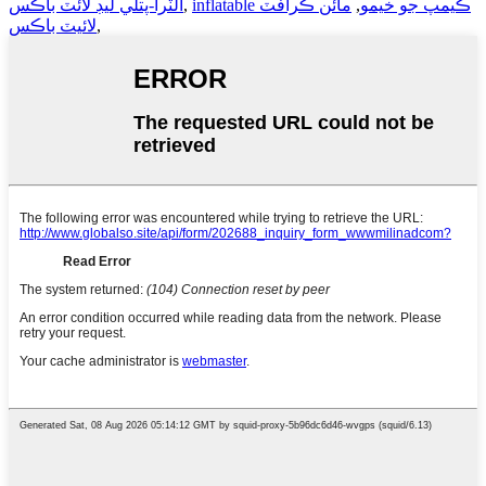
inflatable ڪيمپ جو خيمو
,
مائن ڪرافٽ
,
الٽرا-پتلي ليڊ لائٽ باڪس
,
لائيٽ باڪس