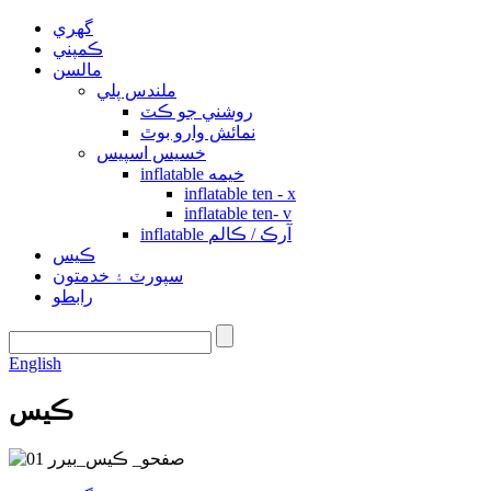
گهري
ڪمپني
مالسن
ملندس پلي
روشني جو ڪٽ
نمائش وارو بوٿ
خسيس اسپيس
inflatable خيمه
inflatable ten - x
inflatable ten- v
inflatable آرڪ / ڪالم
ڪيس
سپورٽ ۽ خدمتون
رابطو
English
ڪيس